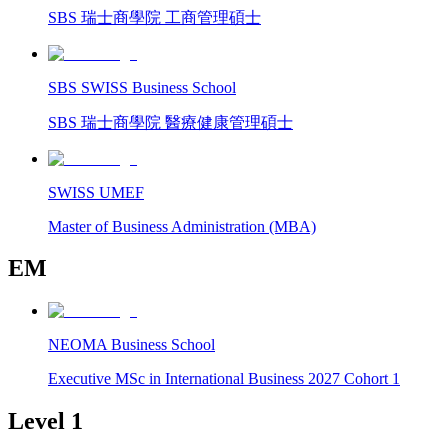
SBS 瑞士商學院 工商管理碩士
SBS SWISS Business School
SBS 瑞士商學院 醫療健康管理碩士
SWISS UMEF
Master of Business Administration (MBA)
EM
NEOMA Business School
Executive MSc in International Business 2027 Cohort 1
Level 1