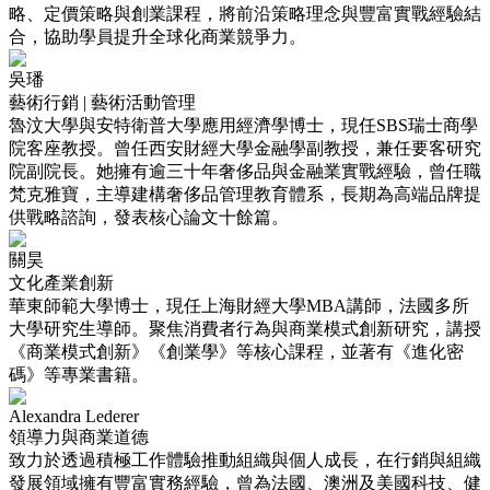
略、定價策略與創業課程，將前沿策略理念與豐富實戰經驗結
合，協助學員提升全球化商業競爭力。
吳璠
藝術行銷 | 藝術活動管理
魯汶大學與安特衛普大學應用經濟學博士，現任SBS瑞士商學
院客座教授。曾任西安財經大學金融學副教授，兼任要客研究
院副院長。她擁有逾三十年奢侈品與金融業實戰經驗，曾任職
梵克雅寶，主導建構奢侈品管理教育體系，長期為高端品牌提
供戰略諮詢，發表核心論文十餘篇。
關昊
文化產業創新
華東師範大學博士，現任上海財經大學MBA講師，法國多所
大學研究生導師。聚焦消費者行為與商業模式創新研究，講授
《商業模式創新》《創業學》等核心課程，並著有《進化密
碼》等專業書籍。
Alexandra Lederer
領導力與商業道德
致力於透過積極工作體驗推動組織與個人成長，在行銷與組織
發展領域擁有豐富實務經驗，曾為法國、澳洲及美國科技、健