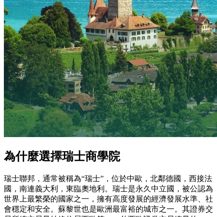
為什麼選擇瑞士商學院
瑞士聯邦，通常被稱為“瑞士”，位於中歐，北鄰德國，西接法
國，南連義大利，東臨奧地利。瑞士是永久中立國，被公認為
世界上最繁榮的國家之一，擁有高度發展的經濟發展水準、社
會穩定和安全。蘇黎世也是歐洲最富裕的城市之一。其證券交