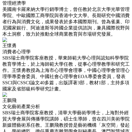
管理經濟學
美國南卡羅來納大學行銷學博士，曾任教於北京大學光華管理
學院、中歐國際工商學院與香港中文大學。長期研究中國消費
者行為與消費文化，成果發表於多本國際期刊。曾為雀巢、印
尼國家銀行、阿迪達斯等跨國企業提供諮詢，兼具國際視野與
本土洞察，致力於推動全球商業教育與市場研究發展。
王懷勇
消費者心理學
SBS瑞士商學院客座教授，華東師範大學心理與認知科學學院
教育學博士，於上海師範大學任教，從事心理學教學和研究工
作。王懷勇教授為上海市心理學會理事，中國心理學會管理心
理學專委會委員、中國社會心理學會EOA專委會委員，發表
SSCI與CSSCI論文40多篇，出版譯著3部，教材1部，主持多項
國家及省部級科學研究計畫。
王鵬飛
文化藝術產業分析
SBS瑞士商學院客座教授，清華大學藝術學博士，上海對外經
貿大學會展與傳播學院講師，碩士生導師，曾在四川美術學院
新媒體藝術系任教。王鹏飛教授曾是藝術機構「灰空間」發起
人，學術總監，擔任重慶市雕塑學會副秘書長，澳門智慧城市