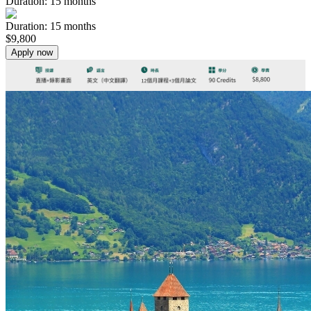
Duration:
15
months
Duration
:
15
months
$
9,800
Apply now