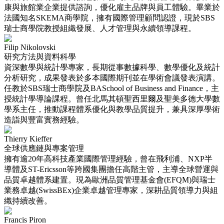
康與旅館業企業提供諮詢，優化雇主品牌與員工體驗。畢業於
法國知名SKEMA商學院，擁有國際管理顧問認證，現於SBS
瑞士商學院教授組織發展、人才管理與永續領導課程。
Filip Nikolovski
研究方法與資料科學
資深數學與統計學專家，長期從事數據科學、數學優化及統計
分析研究，成果發表於多本國際期刊並在學術會議發表演講。
任教於SBS瑞士商學院及BASchool of Business and Finance，主
授統計學導論課程。曾任北馬其頓聖西里爾及聖美多德大學數
學系主任，推動課程體系優化與教學品質提升，兼具深厚學術
造詣與豐富實務經驗。
Thierry Kieffer
全球供應鏈與專案管理
擁有逾20年高科技產業國際管理經驗，曾在飛利浦、NXP半
導體及ST-Ericsson等跨國集團擔任高階主管，主導全球營運與
品質卓越體系建置。現為歐洲品質管理基金會(EFQM)與瑞士
業務卓越(SwissBEx)企業卓越管理專家，深耕品質領導力與組
織持續改善。
Francis Piron