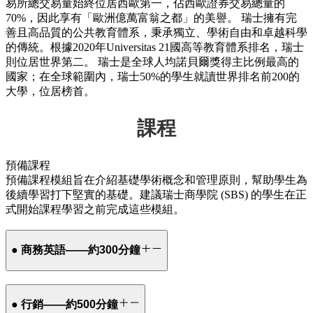
易所總交易量始終位居西歐第一，佔西歐證券交易總量的
70%，因此享有「歐洲億萬富翁之都」的美譽。 瑞士擁有完
善且高品質的公共教育體系，秉承獨立、學術自由和卓越科學
的傳統。根據2020年Universitas 21國高等教育體系排名，瑞士
則位居世界第二。 瑞士是全球人均諾貝爾獎得主比例最高的
國家；在全球範圍內，瑞士50%的學生就讀世界排名前200的
大學，位居榜首。
課程
預備課程
預備課程模組旨在介紹基礎學術概念和管理原則，幫助學生為
後續學習打下堅實的基礎。建議瑞士商學院 (SBS) 的學生在正
式開始課程學習之前完成這些模組。
● 商務英語——約300分鐘
● 行銷——約500分鐘