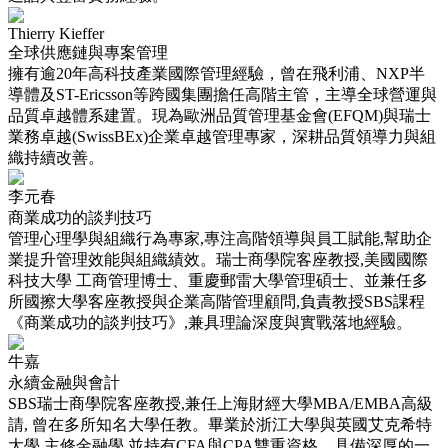
Thierry Kieffer
全球供應鏈與專案管理
擁有逾20年高科技產業國際管理經驗，曾在飛利浦、NXP半
導體及ST-Ericsson等跨國集團擔任高階主管，主導全球營運與
品質卓越體系建置。現為歐洲品質管理基金會(EFQM)與瑞士
業務卓越(SwissBEx)企業卓越管理專家，深耕品質領導力與組
織持續改善。
李元春
商業成功的談判技巧
管理心理學與組織行為專家,專注高階領導與員工賦能,幫助企
業提升管理效能與組織績效。瑞士商學院客座教授,美國國際
科技大學 工商管理博士、重慶郵雷大學管理碩士、並兼任多
所國擦大學客座教授與企業高階管理顧問,負責教授SBS課程
《商業成功的談判技巧》,兼具理論深度與實戰落地經驗。
牛嘉
永續金融與會計
SBS瑞士商學院客座教授,兼任上海財經大學MBA/EMBA高級
請, 曾在多所知名大學任教。畢業於浙江大學與英國艾克希特
大學,主修金融學,並持有CFA與CPA雙重資格。具備深厚的一