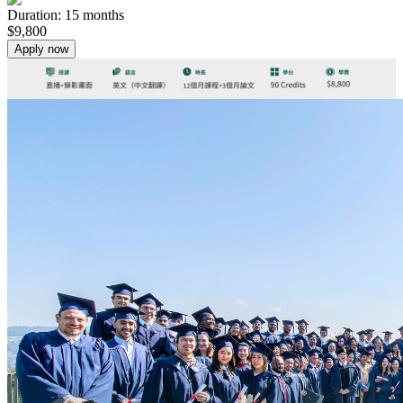
Duration
:
15
months
$
9,800
Apply now