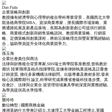
Dan Fiala
企業策略與創新
教授擁有經濟學與心理學的複合學科專業背景，美國西北大學
凱洛格商學院MBA。資深商業專家，擅長國際市場策略、業
務通路拓展及新產品落地，長期為創新新創公司提供行銷策
略、商業模式創新與銷售策略諮詢。教授商業策略、行銷策
略、定價策略與創業課程，將前沿策略理念與豐富實戰經驗結
合，協助學員提升全球化商業競爭力。
孫玉海
企業社會責任與商法
法律與財務複合背景專家,SBS瑞士商學院客座教授,曾執教於
廊坊 陸軍飛彈及砲兵指揮學院,並擁有律師執業資格及註冊會
計師資質, 擔任多家機構法律顧問。出版專書及教材多部,發表
核心及國際期刊 論文,科學研究成果獲省會級科技進步獎。其
在會計、法律與企業合 規管理領域兼具學術深度與實務經驗,
為學員提供高水準指導。
龔玲玲
數位轉型 | 國際商務金融
澳洲莫納什大學會計碩士,大連理工大學金融工程博士,英國