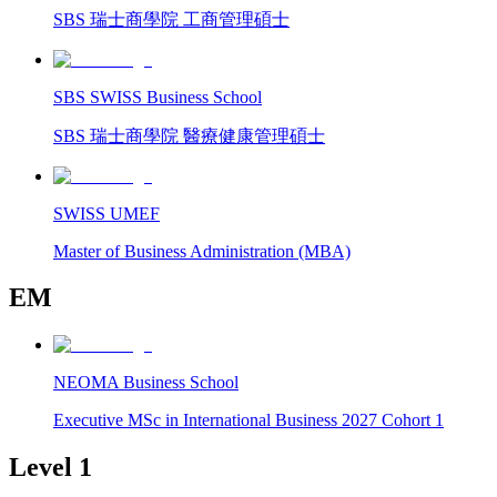
SBS 瑞士商學院 工商管理碩士
SBS SWISS Business School
SBS 瑞士商學院 醫療健康管理碩士
SWISS UMEF
Master of Business Administration (MBA)
EM
NEOMA Business School
Executive MSc in International Business 2027 Cohort 1
Level 1