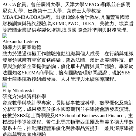
ACCA會員。曾任廣州大學、天津大學MPACc導師,並在多明
尼克大 學、巴黎第十二大學、莱佛士大學教授
MBA/EMBA/DBA課程。出版10餘本會計教材,具備豐富國際
財務訓練與諮詢經驗,為KPMC,PWC、IKEA、美敦力、埃森哲
等跨國企業提供客製化培訓,擅長國 際會計準則與財務管理。
Alexandra Lederer
領導力與商業道德
致力於透過積極工作體驗推動組織與個人成長，在行銷與組織
發展領域擁有豐富實務經驗，曾為法國、澳洲及美國科技、健
康與旅館業企業提供諮詢，優化雇主品牌與員工體驗。畢業於
法國知名SKEMA商學院，擁有國際管理顧問認證，現於SBS
瑞士商學院教授組織發展、人才管理與永續領導課程。
Filip Nikolovski
研究方法與資料科學
資深數學與統計學專家，長期從事數據科學、數學優化及統計
分析研究，成果發表於多本國際期刊並在學術會議發表演講。
任教於SBS瑞士商學院及BASchool of Business and Finance，主
授統計學導論課程。曾任北馬其頓聖西里爾及聖美多德大學數
學系主任，推動課程體系優化與教學品質提升，兼具深厚學術
造詣與豐富實務經驗。