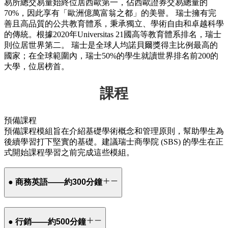
易所總交易量始終位居西歐第一，佔西歐證券交易總量的
70%，因此享有「歐洲億萬富翁之都」的美譽。 瑞士擁有完
善且高品質的公共教育體系，秉承獨立、學術自由和卓越科學
的傳統。根據2020年Universitas 21國高等教育體系排名，瑞士
則位居世界第二。 瑞士是全球人均諾貝爾獎得主比例最高的
國家；在全球範圍內，瑞士50%的學生就讀世界排名前200的
大學，位居榜首。
課程
預備課程
預備課程模組旨在介紹基礎學術概念和管理原則，幫助學生為
後續學習打下堅實的基礎。建議瑞士商學院 (SBS) 的學生在正
式開始課程學習之前完成這些模組。
● 商務英語——約300分鐘
● 行銷——約500分鐘