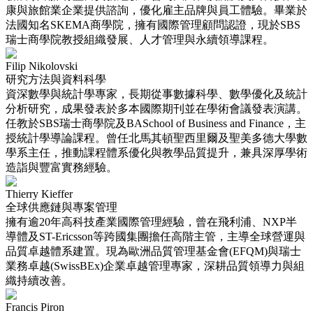
康與旅館業企業提供諮詢，優化雇主品牌與員工體驗。畢業於
法國知名SKEMA商學院，擁有國際管理顧問認證，現於SBS
瑞士商學院教授組織發展、人才管理與永續領導課程。
Filip Nikolovski
研究方法與資料科學
資深數學與統計學專家，長期從事數據科學、數學優化及統計
分析研究，成果發表於多本國際期刊並在學術會議發表演講。
任教於SBS瑞士商學院及BASchool of Business and Finance，主
授統計學導論課程。曾任北馬其頓聖西里爾及聖美多德大學數
學系主任，推動課程體系優化與教學品質提升，兼具深厚學術
造詣與豐富實務經驗。
Thierry Kieffer
全球供應鏈與專案管理
擁有逾20年高科技產業國際管理經驗，曾在飛利浦、NXP半
導體及ST-Ericsson等跨國集團擔任高階主管，主導全球營運與
品質卓越體系建置。現為歐洲品質管理基金會(EFQM)與瑞士
業務卓越(SwissBEx)企業卓越管理專家，深耕品質領導力與組
織持續改善。
Francis Piron