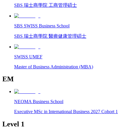
SBS 瑞士商學院 工商管理碩士
SBS SWISS Business School
SBS 瑞士商學院 醫療健康管理碩士
SWISS UMEF
Master of Business Administration (MBA)
EM
NEOMA Business School
Executive MSc in International Business 2027 Cohort 1
Level 1