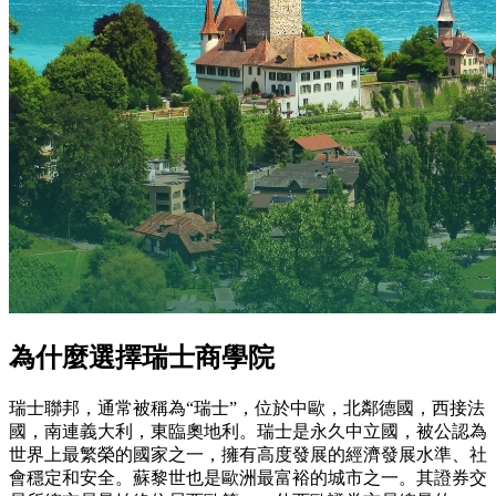
為什麼選擇瑞士商學院
瑞士聯邦，通常被稱為“瑞士”，位於中歐，北鄰德國，西接法
國，南連義大利，東臨奧地利。瑞士是永久中立國，被公認為
世界上最繁榮的國家之一，擁有高度發展的經濟發展水準、社
會穩定和安全。蘇黎世也是歐洲最富裕的城市之一。其證券交