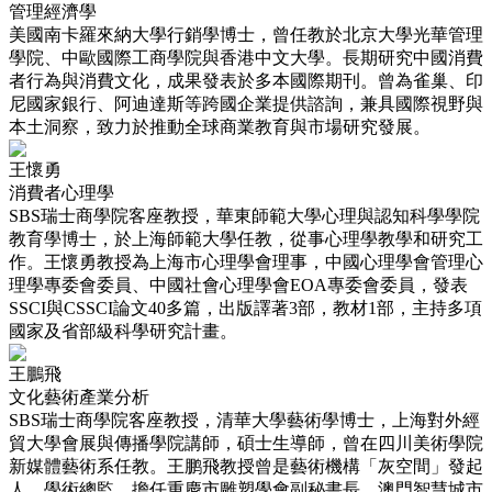
管理經濟學
美國南卡羅來納大學行銷學博士，曾任教於北京大學光華管理
學院、中歐國際工商學院與香港中文大學。長期研究中國消費
者行為與消費文化，成果發表於多本國際期刊。曾為雀巢、印
尼國家銀行、阿迪達斯等跨國企業提供諮詢，兼具國際視野與
本土洞察，致力於推動全球商業教育與市場研究發展。
王懷勇
消費者心理學
SBS瑞士商學院客座教授，華東師範大學心理與認知科學學院
教育學博士，於上海師範大學任教，從事心理學教學和研究工
作。王懷勇教授為上海市心理學會理事，中國心理學會管理心
理學專委會委員、中國社會心理學會EOA專委會委員，發表
SSCI與CSSCI論文40多篇，出版譯著3部，教材1部，主持多項
國家及省部級科學研究計畫。
王鵬飛
文化藝術產業分析
SBS瑞士商學院客座教授，清華大學藝術學博士，上海對外經
貿大學會展與傳播學院講師，碩士生導師，曾在四川美術學院
新媒體藝術系任教。王鹏飛教授曾是藝術機構「灰空間」發起
人，學術總監，擔任重慶市雕塑學會副秘書長，澳門智慧城市