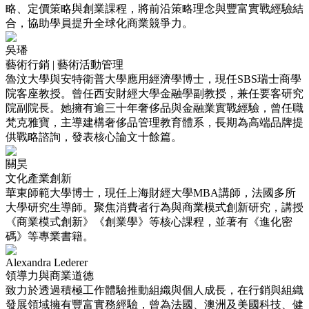
略、定價策略與創業課程，將前沿策略理念與豐富實戰經驗結
合，協助學員提升全球化商業競爭力。
吳璠
藝術行銷 | 藝術活動管理
魯汶大學與安特衛普大學應用經濟學博士，現任SBS瑞士商學
院客座教授。曾任西安財經大學金融學副教授，兼任要客研究
院副院長。她擁有逾三十年奢侈品與金融業實戰經驗，曾任職
梵克雅寶，主導建構奢侈品管理教育體系，長期為高端品牌提
供戰略諮詢，發表核心論文十餘篇。
關昊
文化產業創新
華東師範大學博士，現任上海財經大學MBA講師，法國多所
大學研究生導師。聚焦消費者行為與商業模式創新研究，講授
《商業模式創新》《創業學》等核心課程，並著有《進化密
碼》等專業書籍。
Alexandra Lederer
領導力與商業道德
致力於透過積極工作體驗推動組織與個人成長，在行銷與組織
發展領域擁有豐富實務經驗，曾為法國、澳洲及美國科技、健