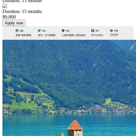
Duration:
15
months
Duration
:
15
months
$
9,800
Apply now